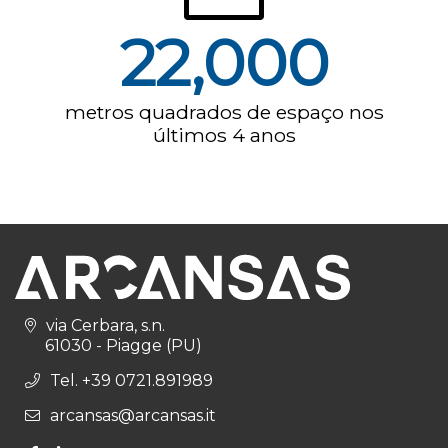
22,000
metros quadrados de espaço nos
últimos 4 anos
via Cerbara, s.n.
61030 - Piagge (PU)
Tel. +39 0721.891989
arcansas@arcansas.it