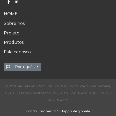
HOME
Sobre nos
Projeto
Produtos
Fale conosco
Português
© 2026 ARCANSAS Profili SRL - P.IVA: 02722730419 - via Cerbara,
8 - 61030 Terre Roveresche (PU) - Cap. Soc. € 4.000.000,00 i.v. -
REA: 264937
Fondo Europeo di Sviluppo Regionale