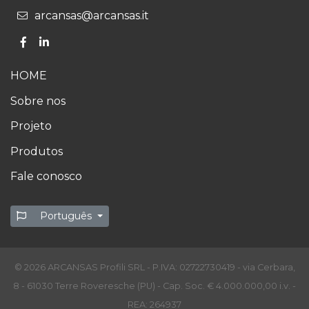
arcansas@arcansas.it
HOME
Sobre nos
Projeto
Produtos
Fale conosco
Português
© 2026 ARCANSAS Profili SRL - P.IVA: 02722730419 - via Cerbara,
8 - 61030 Terre Roveresche (PU) - Cap. Soc. € 4.000.000,00 i.v. -
REA: 264937